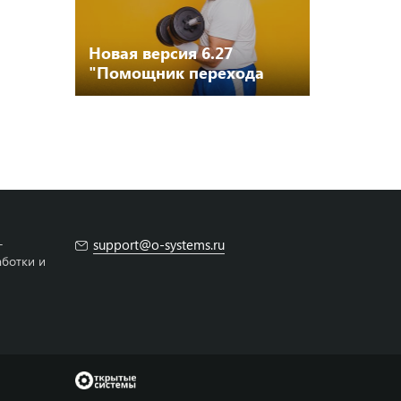
Новая версия 6.27
"Помощник перехода
Камин - ЗУП, ЗГУ, КА,
ERP"
-
support@o-systems.ru
аботки и