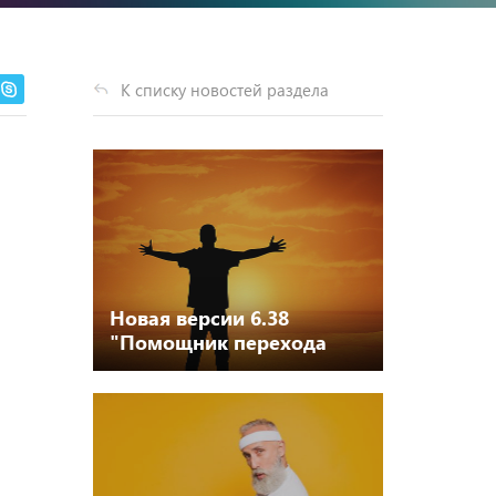
К списку новостей раздела
Новая версии 6.38
"Помощник перехода
Камин - ЗУП, ЗГУ, КА,
ERP"